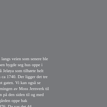
 langs veien som senere ble
oen bygde seg hus oppe i
 Jeløya som tilhørte helt
 ca 1740. Der ligger det tre
t gaten. Vi kan også se
mmingen av Moss Jernverk til
n på den siden til og med
gården oppe bak
876. Da var det 44