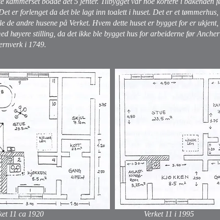
e kammerset bodde det 5 jenter. Tilbygget var noe kortere i bakenden f
t er forlenget da det ble lagt inn toalett i huset. Det er et tømmerhus
le de andre husene på Verket. Hvem dette huset er bygget for er ukjen
med høyere stilling, da det ikke ble bygget hus for arbeiderne før Anch
ernverk i 1749.
erket 11 ca 1920 Verket 11 i 1995