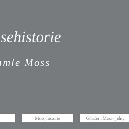
sehistorie
gamle Moss
Moss, historie
Gårder i Moss - Jeløy