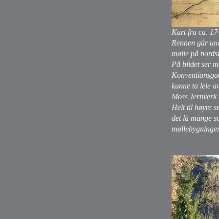
Kart fra ca. 1
Rennen går und
mølle på nords
På bildet ser 
Konventionsgaar
kunne ta leie a
Moss Jernverk e
Helt til høyre 
det lå mange sa
møllebygninger