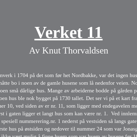
Verket 11
Av Knut Thorvaldsen
nverk i 1704 på det som før het Nordbakke, var det ingen hus
 måtte bo i noen av de gamle husene som lå nedenfor veien. N
oen små dårlige hus. Mange av arbeiderne bodde på gården på
en hus ble nok bygget på 1730 tallet. Det ser vi på et kart fra
er 10, ved siden av er nr. 11, som ligger med endegavelen mo
rst i gaten ligger et langt hus som kan være nr. 1. Ved innle
spesiell nummerering.nr. 1 nederst på vestsiden så langs gate
te hus på østsiden og nedover til nummer 24 som var Jonas
 ikke vært mulig å finne hvem som var hvem av husene før 1