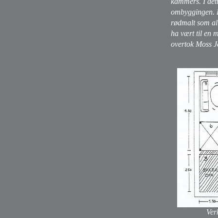
kammers. I dett
ombyggingen. De
rødmalt som al
ha vært til en 
overtok Moss J
V