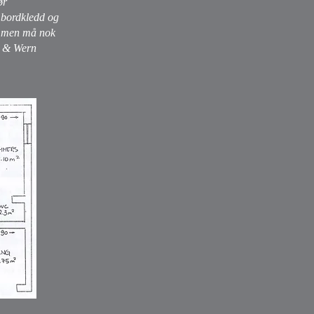
ør
, bordkledd og
t, men må nok
er & Wern