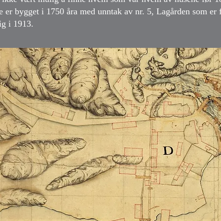
er bygget i 1750 åra med unntak av nr. 5, Lagården som er f
ig i 1913.