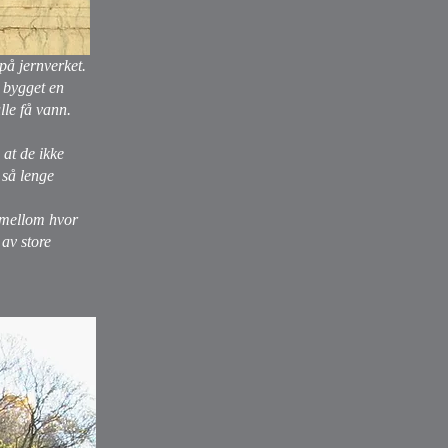
på jernverket.
 bygget en
le få vann.
at de ikke
 så lenge
i mellom hvor
 av store