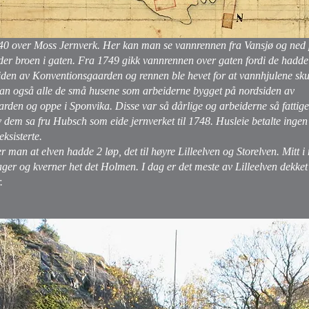
740 over Moss Jernverk. Her kan man se vannrennen fra Vansjø og ned 
er broen i gaten. Fra 1749 gikk vannrennen over gaten fordi de hadde
iden av Konventionsgaarden og rennen ble hevet for at vannhjulene skul
man også alle de små husene som arbeiderne bygget på nordsiden av
den og oppe i Sponvika. Disse var så dårlige og arbeiderne så fattige 
v dem sa fru Hubsch som eide jernverket til 1748. Husleie betalte ingen
ksisterte.
ser man at elven hadde 2 løp, det til høyre Lilleelven og Storelven. Mitt 
ger og kverner het det Holmen. I dag er det meste av Lilleelven dekket
.