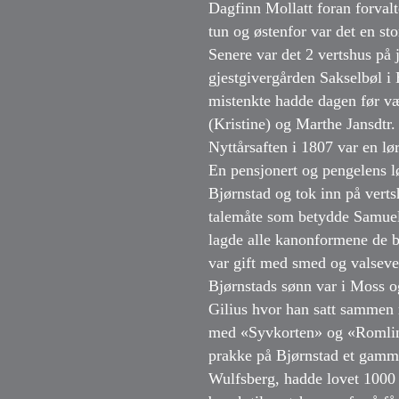
Dagfinn Mollatt foran forvalt
tun og østenfor var det en sto
Senere var det 2 vertshus på
gjestgivergården Sakselbøl i 
mistenkte hadde dagen før vær
(Kristine) og Marthe Jansdtr. 
Nyttårsaften i 1807 var en lø
En pensjonert og pengelens l
Bjørnstad og tok inn på vert
talemåte som betydde Samuel
lagde alle kanonformene de b
var gift med smed og valsev
Bjørnstads sønn var i Moss og 
Gilius hvor han satt sammen
med «Syvkorten» og «Romlinge
prakke på Bjørnstad et gamme
Wulfsberg, hadde lovet 1000 