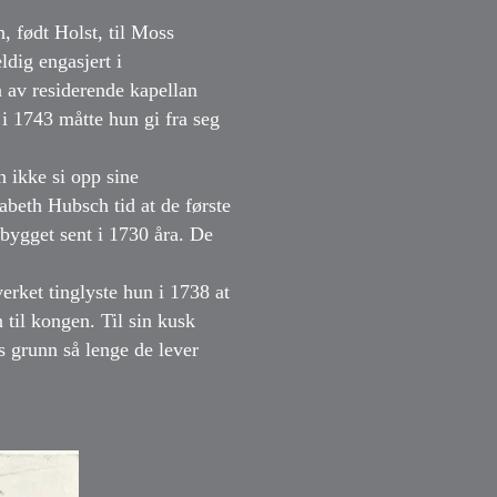
, født Holst, til Moss
ldig engasjert i
 av residerende kapellan
i 1743 måtte hun gi fra seg
n ikke si opp sine
sabeth Hubsch tid at de første
bygget sent i 1730 åra. De
erket tinglyste hun i 1738 at
til kongen. Til sin kusk
s grunn så lenge de lever