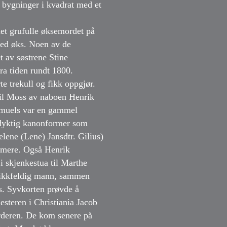
e bygninger i kvadrat med et
det grufulle øksemordet på
 med øks. Noen av de
t av søstrene Stine
fra tiden rundt 1800.
e trekull og fikk oppgjør.
 til Moss av naboen Henrik
Samuels var en gammel
dyktig kanonformer som
lene (Lene) Jansdtr. Gilius)
mmere. Også Henrik
 i skjenkestua til Marthe
rikkfeldig mann, sammen
s. Syvkorten prøvde å
steren i Christiania Jacob
rderen. De kom senere på