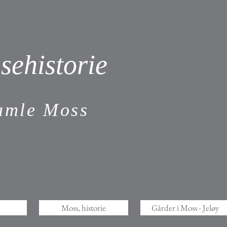
sehistorie
gamle Moss
Moss, historie
Gårder i Moss - Jeløy