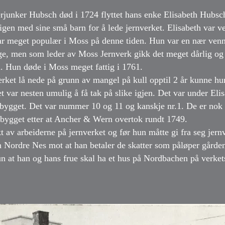
rjunker Hubsch død i 1724 flyttet hans enke Elisabeth Hubsch
ligen med sine små barn for å lede jernverket. Elisabeth var ve
r meget populær i Moss på denne tiden. Hun var en nær venn
, men som leder av Moss Jernverk gikk det meget dårlig og 
n. Hun døde i Moss meget fattig i 1761.
erket lå nede på grunn av mangel på kull opptil 2 år kunne hu
t var nesten umulig å få tak på slike igjen. Det var under Eli
 bygget. Det var nummer 10 og 11 og kanskje nr.1. De er nok 
 bygget etter at Ancher & Wern overtok rundt 1749.
t av arbeiderne på jernverket og før hun måtte gi fra seg jernv
 Nordre Nes mot at han betaler de skatter som påløper gården 
n at han og hans frue skal ha et hus på Nordbachen på verket