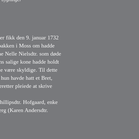
r fikk den 9. januar 1732
rdbakken i Moss om hadde
ne Nelle Nielsdtr. som døde
ans salige kone hadde holdt
e være skyldige. Til dette
 hun havde hatt et Bret,
etter pleiede at skrive
hillipsdtr. Hofgaard, enke
rg (Karen Andersdtr.