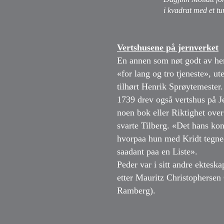
i kvadrat med et tu
Vertshusene på jernverket
En annen som nøt godt av hen
«for lang og tro tjeneste», 
tilhørt Henrik Sprøytemester
1739 drev også vertshus på Je
noen bok eller Riktighet over
svarte Tilberg. «Det hans kon
hvorpaa hun med Kridt tegned
saadant paa en Liste».
Peder var i sitt andre ektesk
etter Mauritz Christopherse
Ramberg).