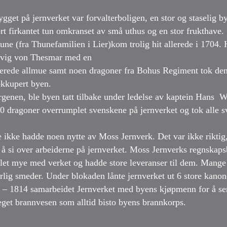
gget på jernverket var forvalterboligen, en stor og staselig b
ort firkantet tun omkranset av små uthus og en stor frukthave.
ne (fra Thunefamilien i Lier)kom trolig hit allerede i 1704.
dvig von Thesmar med en
lerede allmue samt noen dragoner fra Bohus Regiment tok den t
okkupert byen.
genen, ble byen tatt tilbake under ledelse av kaptein Hans 
 dragoner overrumplet svenskene på jernverket og tok alle sv
 ikke hadde noen nytte av Moss Jernverk. Det var ikke riktig,
 å si over arbeiderne på jernverket. Moss Jernverks regnskaps
t mye med verket og hadde store leveranser til dem. Mange 
særlig smeder. Under blokaden lånte jernverket ut 6 store kano
 – 1814 samarbeidet Jernverket med byens kjøpmenn for å sen
eget brannvesen som alltid bisto byens brannkorps.