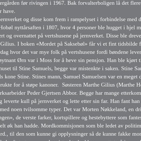
ergården før rivingen i 1967. Bak forvalterboligen lå det fler
r have.
 jernverket og disse kom frem i rampelyset i forbindelse med 
Hobøl nyttårsaften i 1807, hvor 4 personer ble hugget i hjel
t og overnattet på vertshusene på jernverket. Disse ble dreve
Gilius. I boken «Mordet på Saksebøl» får vi et fint tidsbilde 
rdag hvor det var mye folk på vertshusene fordi bøndene levert
øytnant Ørn var i Moss for å heve sin pensjon. Han ble kjørt
shuset til Stine Samuels, begge var mistenkte i saken. Stine 
s kone Stine. Stines mann, Samuel Samuelsen var en meget 
rukte for å støpe kanoner. Søsteren Marthe Gilius (Marthe He
erksarbeider Peder Gjertsen Abbor. Begge har mange etterko
leverte kull på jernverket og lette etter sin far. Han fant han
 med noen tvilsomme typer. Det var Morten Nøkkeland, en d
n», de verste farker, kortspillere og hestebyttere som fante
lt øk han hadde. Mordkommisjonen som ble ledet av politime
rd., til den som kunne gi opplysninger så de kunne fakke mo