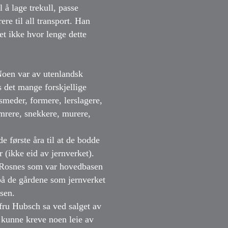
 å lage trekull, passe
e til all transport. Han
t ikke hvor lenge dette
Noen var av utenlandsk
s det mange forskjellige
meder, formere, lerslagere,
mrere, snekkere, murere,
de første åra til at de bodde
(ikke eid av jernverket).
g Rosnes som var hovedbasen
 på de gårdene som jernverket
sen.
fru Hubsch sa ved salget av
e kunne kreve noen leie av