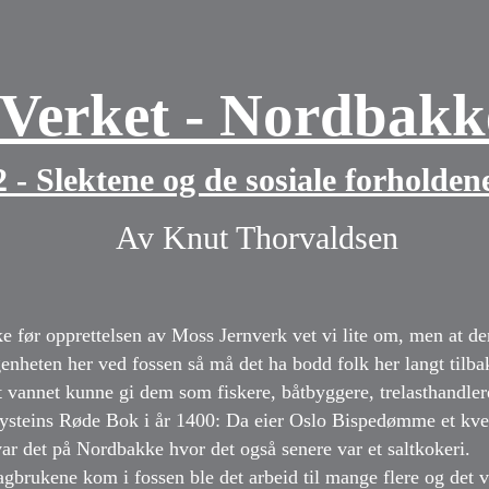
Verket - Nordbakk
2 - Slektene og de sosiale forholden
Av Knut Thorvaldsen
 før opprettelsen av Moss Jernverk vet vi lite om, men at de
genheten her ved fossen så må det ha bodd folk her langt tilb
t vannet kunne gi dem som fiskere, båtbyggere, trelasthandler
p Eysteins Røde Bok i år 1400: Da eier Oslo Bispedømme et kve
 var det på Nordbakke hvor det også senere var et saltkokeri.
gbrukene kom i fossen ble det arbeid til mange flere og det v