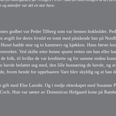
n og østenfor var det en stor have.
nes godhet var Peder Tilberg som var hennes bokholder. Pede
uten avgift for deres livstid en tomt med påstående hus på No
. Huset hadde stue og to kammers og kjøkken. Hans første ko
rnverket. Ved skifte etter henne spurte retten om han eller h
 de folk, til hvilke de var krediterte og for samme endnu kunn
e havde befattet seg med, den lille husnæring de havde, og at
e, hvem hende for oppebaaren Vare blev skyldig og at han der
ap gift med Else Larsdtr. Og i tredje ekteskapet med Susanne P
n Coch. Hun var søster av Domenicus Hofgaard kone på Rambe