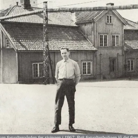
an forvaltergården før rivingen i 1967. Bak forvalterboligen lå det fle