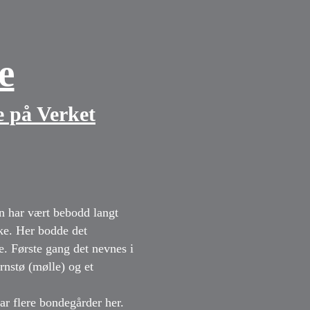
e
e på Verket
n har vært bebodd langt
ake. Her bodde det
e. Første gang det nevnes i
rnstø (mølle) og et
ar flere bondegårder her.