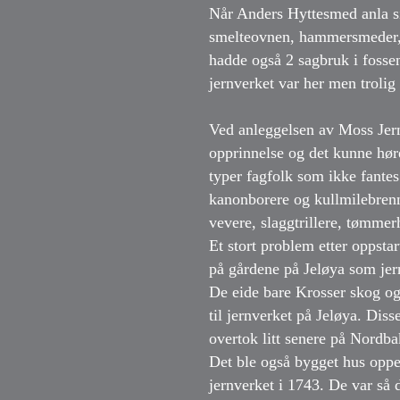
Når Anders Hyttesmed anla sit
smelteovnen, hammersmeder, f
hadde også 2 sagbruk i fosse
jernverket var her men trolig 
Ved anleggelsen av Moss Jer
opprinnelse og det kunne høre
typer fagfolk som ikke fante
kanonborere og kullmilebrenn
vevere, slaggtrillere, tømmer
Et stort problem etter oppstar
på gårdene på Jeløya som jer
De eide bare Krosser skog o
til jernverket på Jeløya. Dis
overtok litt senere på Nordb
Det ble også bygget hus oppe
jernverket i 1743. De var så 