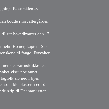
ygning. På sørsiden av
 Han bodde i forvaltergården
il sitt hovedkvarter den 17.
Wilhelm Rømer, kaptein Steen
enskene til fange. Forvalter
 men det var nok ikke lett
bøker viser noe annet.
fagfolk slo ned i byen
ner som ble plassert ned på
de skip til Danmark etter