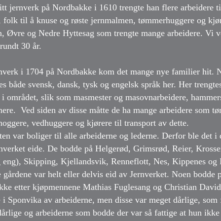
t jernverk på Nordbakke i 1610 trengte han flere arbeidere til
olk til å knuse og røste jernmalmen, tømmerhuggere og kjører
n, Øvre og Nedre Hyttesag som trengte mange arbeidere. Vi ve
rundt 30 år.
nverk i 1704 på Nordbakke kom det mange nye familier hit. 
s både svensk, dansk, tysk og engelsk språk her. Her trengte
s i området, slik som masmester og masovnarbeidere, hammers
ere. Ved siden av disse måtte de ha mange arbeidere som tø
hoggere, vedhuggere og kjørere til transport av dette.
ten var boliger til alle arbeiderne og lederne. Derfor ble det i 
nverket eide. De bodde på Helgerød, Grimsrød, Reier, Krosser 
g eng), Skipping, Kjellandsvik, Renneflott, Nes, Kippenes o
se gårdene var helt eller delvis eid av Jernverket. Noen bodde
akke etter kjøpmennene Mathias Fuglesang og Christian David
 i Sponvika av arbeiderne, men disse var meget dårlige, som 
dårlige og arbeiderne som bodde der var så fattige at hun ikk