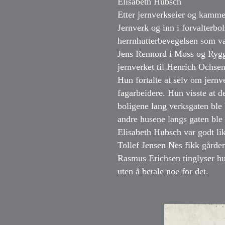
Elisabeth Hubsch
Etter jernverkseier og kamme
Jernverk og inn i forvalterbo
herrnhutterbevegelsen som va
Jens Rennord i Moss og Rygge
jernverket til Henrich Ochse
Hun fortalte at selv om jernv
fagarbeidere. Hun visste at de
boligene lang verksgaten ble
andre husene langs gaten ble
Elisabeth Hubsch var godt lik
Tollef Jensen Nes fikk gården
Rasmus Erichsen tinglyser hu
uten å betale noe for det.