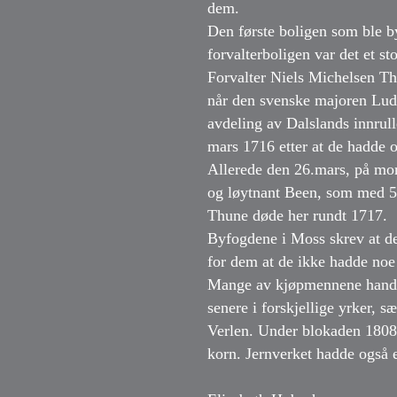
dem.
Den første boligen som ble by
forvalterboligen var det et st
Forvalter Niels Michelsen Thu
når den svenske majoren Lu
avdeling av Dalslands innrul
mars 1716 etter at de hadde 
Allerede den 26.mars, på mor
og løytnant Been, som med 50
Thune døde her rundt 1717.
Byfogdene i Moss skrev at de
for dem at de ikke hadde noe
Mange av kjøpmennene handle
senere i forskjellige yrker, 
Verlen. Under blokaden 1808
korn. Jernverket hadde også 