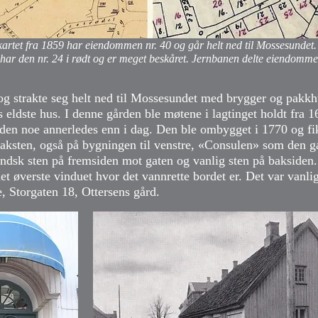
kartet fra 1859 har eiendommen nr. 40 og går helt ned til Mossesundet. 
har den nr. 24 i rødt og er meget beskåret. Jernbanen delte eiendommen
 strakte seg helt ned til Mossesundet med brygger og pakkh
ns eldste hus. I denne gården ble møtene i lagtinget holdt fra 
en noe annerledes enn i dag. Den ble ombygget i 1770 og fik
taksten, også på bygningen til venstre, «Consulen» som den g
ndsk sten på fremsiden mot gaten og vanlig sten på baksiden
det øverste vinduet hvor det vannrette bordet er. Det var vanl
e, Storgaten 18, Ottersens gård.