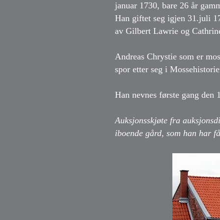
januar 1730, bare 26 år gamm
Han giftet seg igjen 31.juli 
av Gilbert Lawrie og Cathri
Andreas Chrystie som er moss
spor etter seg i Mossehistori
Han nevnes første gang den 1
Auksjonsskjøte fra auksjonsd
iboende gård, som han har fåt