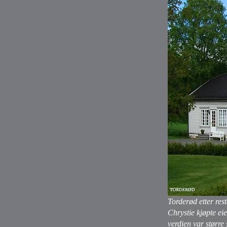
Torderød etter res
Chrystie kjøpte ei
verdien var større