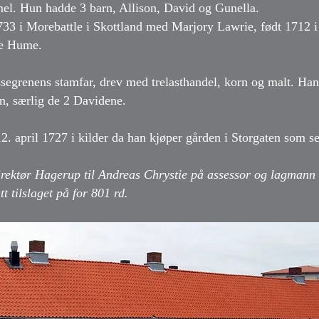
el. Hun hadde 3 barn, Allison, David og Gunella.
1733 i Morebattle i Skottland med Marjory Lawrie, født 1712 i
ne Hume.
egrenens stamfar, drev med trelasthandel, korn og malt. Hans
en, særlig de 2 Davidene.
2. april 1727 i kilder da han kjøper gården i Storgaten som s
irektør Hagerup til Andreas Chrystie på assessor og lagmann
t tilslaget på for 801 rd.