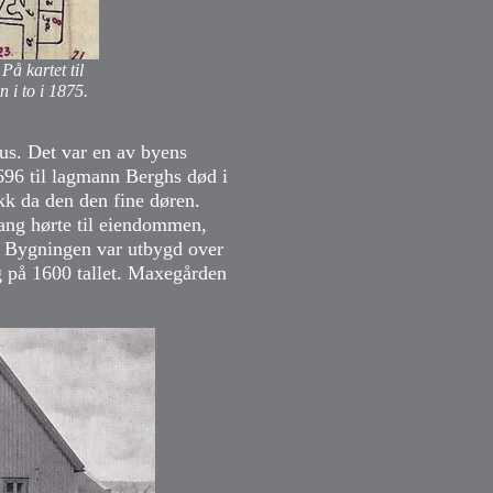
På kartet til
 i to i 1875.
us. Det var en av byens
1696 til lagmann Berghs død i
k da den den fine døren.
ang hørte til eiendommen,
. Bygningen var utbygd over
ig på 1600 tallet. Maxegården