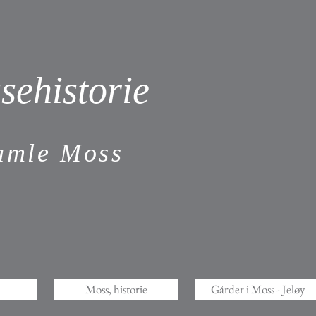
sehistorie
gamle Moss
Moss, historie
Gårder i Moss - Jeløy