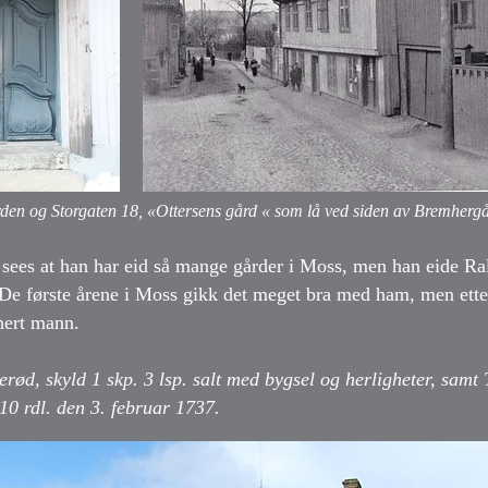
en og Storgaten 18, «Ottersens gård « som lå ved siden av Bremherg
sees at han har eid så mange gårder i Moss, men han eide Ra
 De første årene i Moss gikk det meget bra med ham, men etter
nert mann.
rød, skyld 1 skp. 3 lsp. salt med bygsel og herligheter, samt T
10 rdl. den 3. februar 1737.