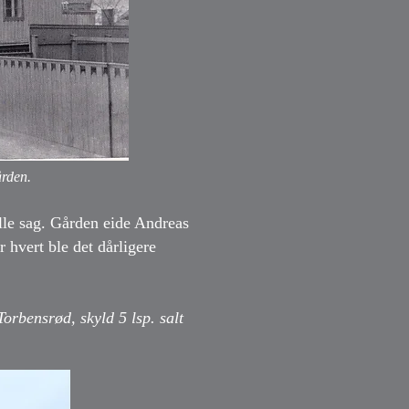
ården.
lle sag. Gården eide Andreas
 hvert ble det dårligere
orbensrød, skyld 5 lsp. salt