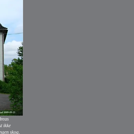
dreas
t ikke
ingen skog,